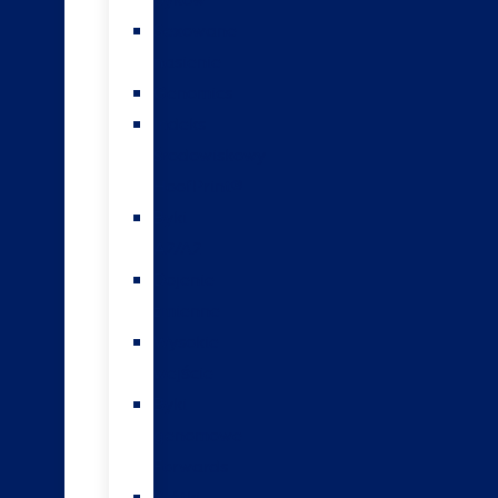
byków
Sexowane
nasienie
Genomics
Indeks
środowiskowy
HoofPrint®
Byki
A2/A2
Dojenie
zmienne
Wysokie
wejście
Byki
genomowe
Forwards