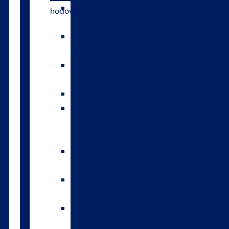
Rasy
hodowla
LIC
Drużyny
byków
Sexowane
nasienie
Genomics
Indeks
środowiskowy
HoofPrint®
Byki
A2/A2
Dojenie
zmienne
Wysokie
wejście