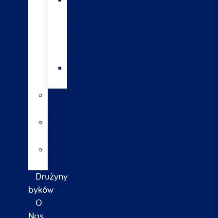
Krótki
czas
trwania
ciąży
nasienia
Wagyu
wołowina
Doradztwo
rolne
Wykrywanie
ciepła
Miernik
talerzowy
Drużyny
byków
O
Nas