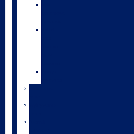
Byki
genomowe
Forwards
Krótki
czas
trwania
ciąży
nasienia
Wagyu
wołowina
Doradztwo
rolne
Wykrywanie
ciepła
Miernik
talerzowy