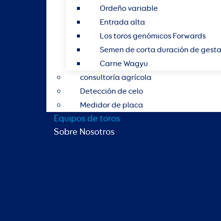
Ordeño variable
Entrada alta
Los toros genómicos Forwards
Semen de corta duración de gest
Carne Wagyu
consultoría agrícola
Detección de celo
Medidor de placa
Equipos de toros
Sobre Nosotros