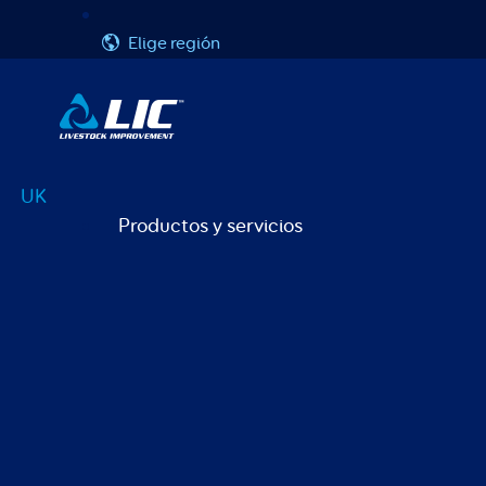
Ir
Nombre de usuario o correo electrónico
Contraseña
al
Elige región
contenido
UK
Productos y servicios